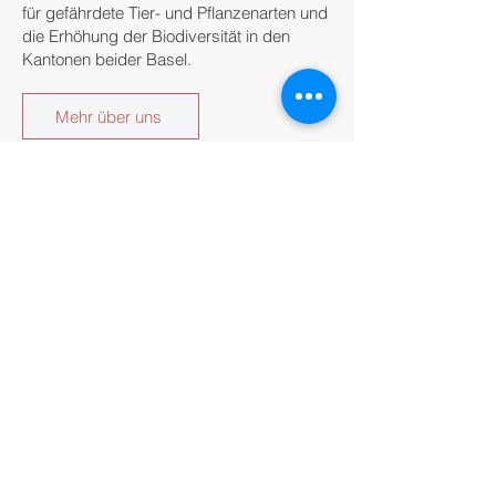
für gefährdete Tier- und Pflanzenarten und
die Erhöhung der Biodiversität in den
Kantonen beider Basel.
Mehr über uns
KONTAKT
VBK beider Basel
Kiesstrasse 2
4132 Allschwil
Tel
+41 79 471 12 34
info@vbk-beider-basel.ch